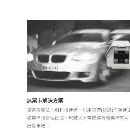
無票卡解決方案
隨著演算法，AI科技進步，利用車牌(辨識)作為進
場票卡和管理依據，駕駛人不需取得實體票卡就可
出停車場。