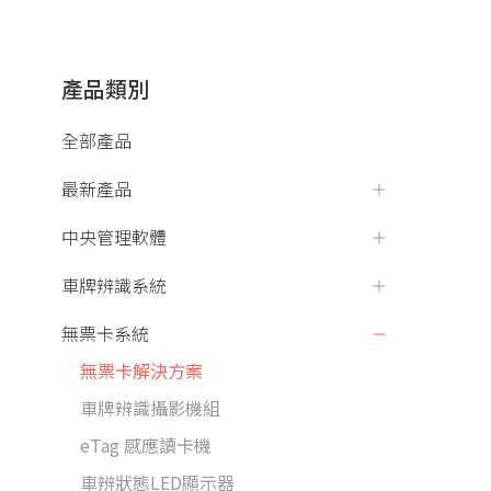
產品類別
全部產品
最新產品
中央管理軟體
車牌辨識系統
無票卡系統
無票卡解決方案
車牌辨識攝影機組
eTag 感應讀卡機
車辨狀態LED顯示器