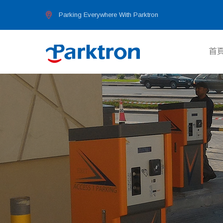
首
Parking Everywhere With Parktron
首