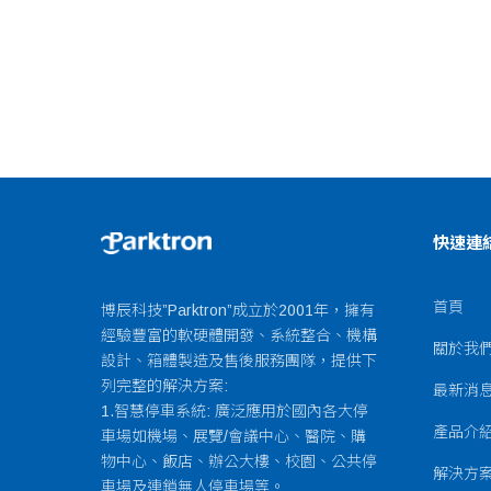
快速連
首頁
博辰科技”Parktron”成立於2001年，擁有
經驗豐富的軟硬體開發、系統整合、機構
關於我
設計、箱體製造及售後服務團隊，提供下
列完整的解決方案:
最新消
1.智慧停車系統: 廣泛應用於國內各大停
產品介
車場如機場、展覽/會議中心、醫院、購
物中心、飯店、辦公大樓、校園、公共停
解決方
車場及連鎖無人停車場等。