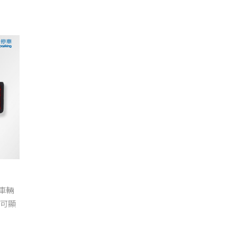
車輛
時可顯