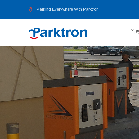
首
Parking Everywhere With Parktron
首