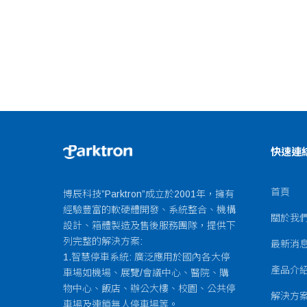
快速連
首頁
博辰科技”Parktron”成立於2001年，擁有
經驗豐富的軟硬體開發、系統整合、機構
關於我
設計、箱體製造及售後服務團隊，提供下
列完整的解決方案:
最新消
1.智慧停車系統: 廣泛應用於國內各大停
產品介
車場如機場、展覽/會議中心、醫院、購
物中心、飯店、辦公大樓、校園、公共停
解決方
車場及連鎖無人停車場等。