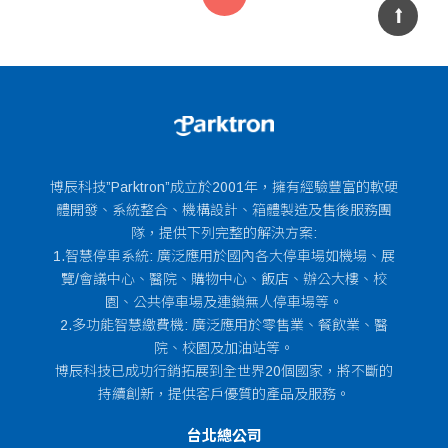
博辰科技”Parktron”成立於2001年，擁有經驗豐富的軟硬
體開發、系統整合、機構設計、箱體製造及售後服務團
隊，提供下列完整的解決方案:
1.智慧停車系統: 廣泛應用於國內各大停車場如機場、展
覽/會議中心、醫院、購物中心、飯店、辦公大樓、校
園、公共停車場及連鎖無人停車場等。
2.多功能智慧繳費機: 廣泛應用於零售業、餐飲業、醫
院、校園及加油站等。
博辰科技已成功行銷拓展到全世界20個國家，將不斷的
持續創新，提供客戶優質的產品及服務。
台北總公司