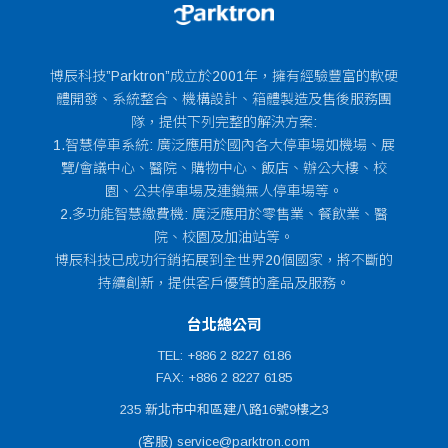
博辰科技”Parktron”成立於2001年，擁有經驗豐富的軟硬
體開發、系統整合、機構設計、箱體製造及售後服務團
隊，提供下列完整的解決方案:
1.智慧停車系統: 廣泛應用於國內各大停車場如機場、展
覽/會議中心、醫院、購物中心、飯店、辦公大樓、校
園、公共停車場及連鎖無人停車場等。
2.多功能智慧繳費機: 廣泛應用於零售業、餐飲業、醫
院、校園及加油站等。
博辰科技已成功行銷拓展到全世界20個國家，將不斷的
持續創新，提供客戶優質的產品及服務。
台北總公司
TEL: +886 2 8227 6186
FAX: +886 2 8227 6185
235 新北市中和區建八路16號9樓之3
(客服) service@parktron.com