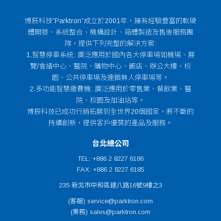
博辰科技”Parktron”成立於2001年，擁有經驗豐富的軟硬
體開發、系統整合、機構設計、箱體製造及售後服務團
隊，提供下列完整的解決方案:
1.智慧停車系統: 廣泛應用於國內各大停車場如機場、展
覽/會議中心、醫院、購物中心、飯店、辦公大樓、校
園、公共停車場及連鎖無人停車場等。
2.多功能智慧繳費機: 廣泛應用於零售業、餐飲業、醫
院、校園及加油站等。
博辰科技已成功行銷拓展到全世界20個國家，將不斷的
持續創新，提供客戶優質的產品及服務。
台北總公司
TEL: +886 2 8227 6186
FAX: +886 2 8227 6185
235 新北市中和區建八路16號9樓之3
(客服) service@parktron.com
(業務) sales@parktron.com