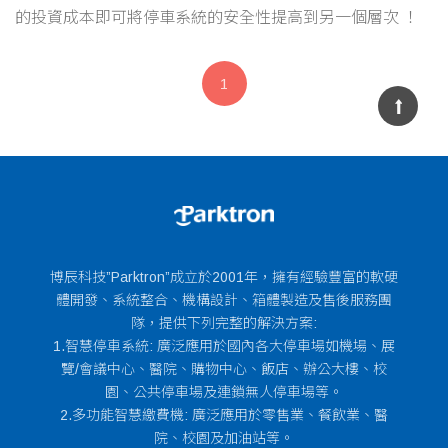
的投資成本即可將停車系統的安全性提高到另一個層次 ！
1
博辰科技”Parktron”成立於2001年，擁有經驗豐富的軟硬
體開發、系統整合、機構設計、箱體製造及售後服務團
隊，提供下列完整的解決方案:
1.智慧停車系統: 廣泛應用於國內各大停車場如機場、展
覽/會議中心、醫院、購物中心、飯店、辦公大樓、校
園、公共停車場及連鎖無人停車場等。
2.多功能智慧繳費機: 廣泛應用於零售業、餐飲業、醫
院、校園及加油站等。