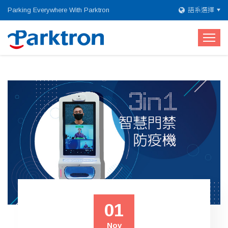
Parking Everywhere With Parktron
語系選擇
01
Nov